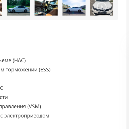
ъеме (HAC)
м торможении (ESS)
СС
сти
правления (VSM)
 с электроприводом