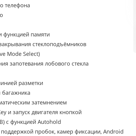
го телефона
о
и функцией памяти
/закрывания стеклоподъёмников
e Mode Select)
ия запотевания лобового стекла
линией разметки
я багажника
оматическим затемнением
ey и запуск двигателя кнопкой
B) c функцией Autohold
, поддержкой пробок, камер фиксации, Android