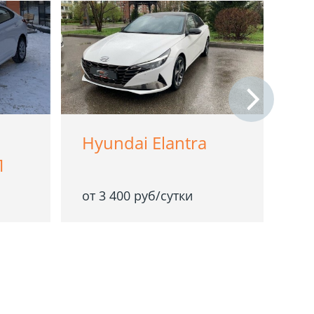
Hyundai Elantra
Ha
П
от 3 400 руб/сутки
от 