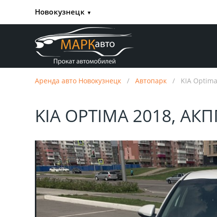
Новокузнецк
▼
Аренда авто Новокузнецк
/
Автопарк
/
KIA Optima
KIA OPTIMA 2018, АК