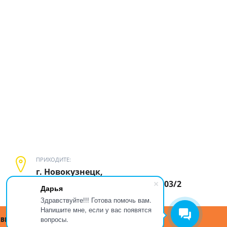
ПРИХОДИТЕ:
г. Новокузнецк,
пр. Ермакова, 1 к2(ЗАГС), оф. 103/2
Дарья
Здравствуйте!!! Готова помочь вам.
Напишите мне, если у вас появятся
вопросы.
ЫВЫ
СТАТЬИ
КОНТАКТЫ