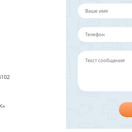
4102
К»