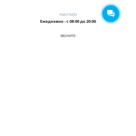
РАБОТАЕМ
Ежедневно - с 08:00 до 20:00
ЗВОНИТЕ:
8-905-901-55-15
ПРИХОДИТЕ:
г. Новокузнецк, пр. Ермакова, 1 к2(ЗАГС), оф. 103/2
О КОМПАНИИ
АВТОПАРК
ПРАЙС
АКЦИИ
УСЛОВИЯ АРЕНДЫ
ОТЗЫВЫ
СТАТЬИ
КОНТАКТЫ
© 2026. Аренда авто в Новокузнецке
Разработка сайта —
Айти-Сити