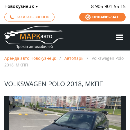
Новокузнецк
8-905-901-55-15
▼
ЗАКАЗАТЬ ЗВОНОК
ОНЛАЙН - ЧАТ
Аренда авто Новокузнецк
/
Автопарк
/
Volkswagen Polo
2018, МКПП
VOLKSWAGEN POLO 2018, МКПП