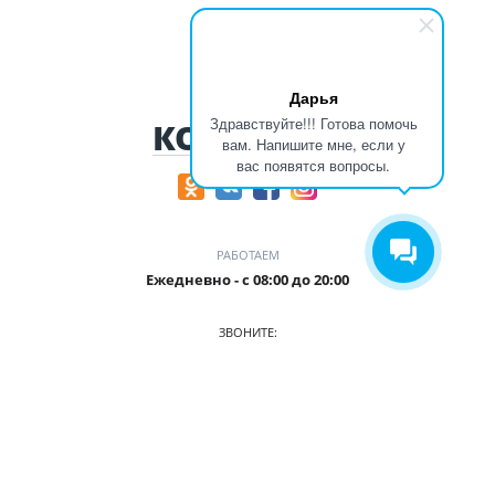
Дарья
Здравствуйте!!! Готова помочь
КОНТАКТЫ
вам. Напишите мне, если у
вас появятся вопросы.
РАБОТАЕМ
Ежедневно - с 08:00 до 20:00
ЗВОНИТЕ:
8-905-901-55-15
ПРИХОДИТЕ:
г. Новокузнецк, пр. Ермакова, 1 к2(ЗАГС), оф. 103/2