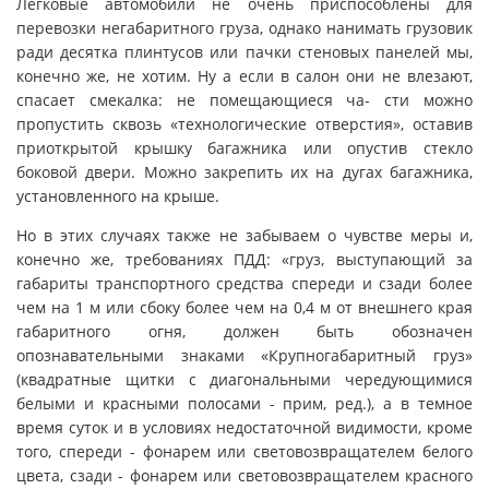
Легковые автомобили не очень приспособлены для
перевозки негабаритного груза, однако нанимать грузовик
ради десятка плинтусов или пачки стеновых панелей мы,
конечно же, не хотим. Ну а если в салон они не влезают,
спасает смекалка: не помещающиеся ча- сти можно
пропустить сквозь «технологические отверстия», оставив
приоткрытой крышку багажника или опустив стекло
боковой двери. Можно закрепить их на дугах багажника,
установленного на крыше.
Но в этих случаях также не забываем о чувстве меры и,
конечно же, требованиях ПДД: «груз, выступающий за
габариты транспортного средства спереди и сзади более
чем на 1 м или сбоку более чем на 0,4 м от внешнего края
габаритного огня, должен быть обозначен
опознавательными знаками «Крупногабаритный груз»
(квадратные щитки с диагональными чередующимися
белыми и красными полосами - прим, ред.), а в темное
время суток и в условиях недостаточной видимости, кроме
того, спереди - фонарем или световозвращателем белого
цвета, сзади - фонарем или световозвращателем красного