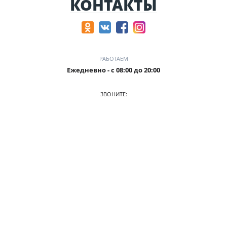
КОНТАКТЫ
РАБОТАЕМ
Ежедневно - с 08:00 до 20:00
ЗВОНИТЕ:
8-905-901-55-15
ПРИХОДИТЕ:
г. Новокузнецк, пр. Ермакова, 1 к2(ЗАГС), оф. 103/2
О КОМПАНИИ
АВТОПАРК
ПРАЙС
АКЦИИ
УСЛОВИЯ АРЕНДЫ
ОТЗЫВЫ
СТАТЬИ
КОНТАКТЫ