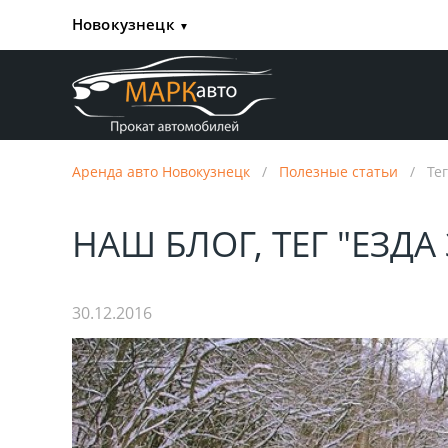
Новокузнецк
▼
Аренда авто Новокузнецк
/
Полезные статьи
/
Те
НАШ БЛОГ, ТЕГ "ЕЗД
30.12.2016