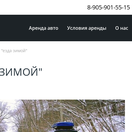
8-905-901-55-15
Аренда авто
Условия аренды
О нас
г "езда зимой"
А ЗИМОЙ"