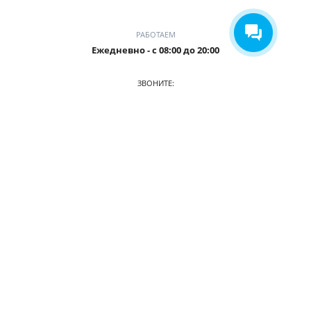
РАБОТАЕМ
Ежедневно - с 08:00 до 20:00
ЗВОНИТЕ:
8-905-901-55-15
ПРИХОДИТЕ:
г. Новокузнецк, пр. Ермакова, 1 к2(ЗАГС), оф. 103/2
О КОМПАНИИ
АВТОПАРК
ПРАЙС
АКЦИИ
УСЛОВИЯ АРЕНДЫ
ОТЗЫВЫ
СТАТЬИ
КОНТАКТЫ
© 2026. Аренда авто в Новокузнецке
Разработка сайта —
Айти-Сити