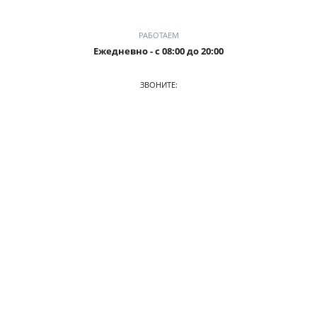
РАБОТАЕМ
Ежедневно - с 08:00 до 20:00
ЗВОНИТЕ:
8-905-901-55-15
ПРИХОДИТЕ:
г. Новокузнецк, пр. Ермакова, 1 к2(ЗАГС), оф. 103/2
О КОМПАНИИ
АВТОПАРК
ПРАЙС
АКЦИИ
УСЛОВИЯ АРЕНДЫ
ОТЗЫВЫ
СТАТЬИ
КОНТАКТЫ
© 2026. Аренда авто в Новокузнецке
Разработка сайта —
Айти-Сити