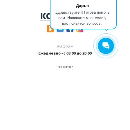
Дарья
Здравствуйте!!! Готова помочь
КОНТАКТЫ
вам. Напишите мне, если у
вас появятся вопросы.
РАБОТАЕМ
Ежедневно - с 08:00 до 20:00
ЗВОНИТЕ:
8-905-901-55-15
ПРИХОДИТЕ:
г. Новокузнецк, пр. Ермакова, 1 к2(ЗАГС), оф. 103/2
О КОМПАНИИ
АВТОПАРК
ПРАЙС
АКЦИИ