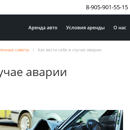
8-905-901-55-15
Аренда авто
Условия аренды
О нас
лезные советы
/
Как вести себя в случае аварии
лучае аварии