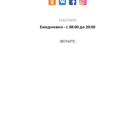
РАБОТАЕМ
Ежедневно - с 08:00 до 20:00
ЗВОНИТЕ:
8-905-901-55-15
ПРИХОДИТЕ:
г. Новокузнецк, пр. Ермакова, 1 к2(ЗАГС), оф. 103/2
О КОМПАНИИ
АВТОПАРК
ПРАЙС
АКЦИИ
УСЛОВИЯ АРЕНДЫ
ОТЗЫВЫ
СТАТЬИ
КОНТАКТЫ
© 2026. Аренда авто в Новокузнецке