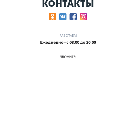
КОНТАКТЫ
РАБОТАЕМ
Ежедневно - с 08:00 до 20:00
ЗВОНИТЕ:
8-905-901-55-15
ПРИХОДИТЕ:
г. Новокузнецк, пр. Ермакова, 1 к2(ЗАГС), оф. 103/2
О КОМПАНИИ
АВТОПАРК
ПРАЙС
АКЦИИ
УСЛОВИЯ АРЕНДЫ
ОТЗЫВЫ
СТАТЬИ
КОНТАКТЫ