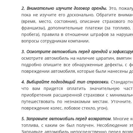
2.
Внимательно изучите договор аренды.
Это, пожалу
пока не изучите его досконально. Обратите внима
(время, место, состояние), описание страхового 
франшизы), дополнительные платежи (за топливо,
пробега), правила в отношении штрафов за нарушен
вопросы сотрудникам компании.
3.
Осмотрите автомобиль перед арендой и зафиксиру
осмотрите автомобиль на наличие царапин, вмятин 
подробно опишите все обнаруженные дефекты, с фо
повреждении автомобиля, которые были нанесены д
4.
Выбирайте подходящий тип страховки.
Стандартна
что вам придется оплатить значительную част
приобретения расширенной страховки с минимальн
путешествовать по незнакомым местам. Уточните,
повреждение колес, лобовое стекло, угон).
5.
Заправьте автомобиль перед возвратом
. Многие 
топлива, с каким он был получен. Несоблюдение э
Заправьте автомобиль непосредственно перед возвр