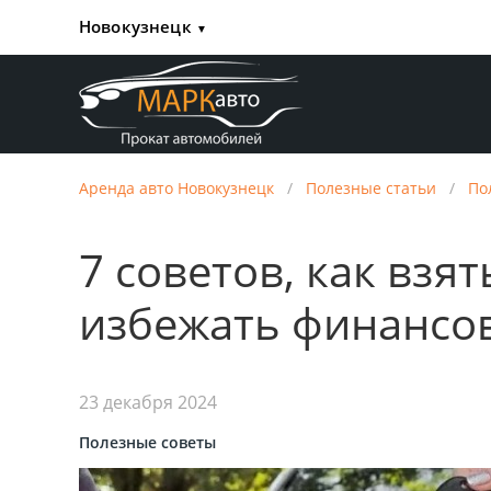
Новокузнецк
▼
Аренда авто Новокузнецк
/
Полезные статьи
/
По
7 советов, как взя
избежать финансо
23 декабря 2024
Полезные советы