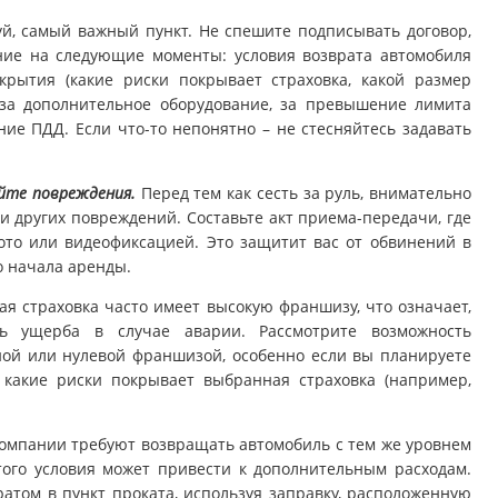
й, самый важный пункт. Не спешите подписывать договор,
ние на следующие моменты: условия возврата автомобиля
покрытия (какие риски покрывает страховка, какой размер
 за дополнительное оборудование, за превышение лимита
ие ПДД. Если что-то непонятно – не стесняйтесь задавать
йте повреждения.
Перед тем как сесть за руль, внимательно
и других повреждений. Составьте акт приема-передачи, где
то или видеофиксацией. Это защитит вас от обвинений в
о начала аренды.
я страховка часто имеет высокую франшизу, что означает,
ь ущерба в случае аварии. Рассмотрите возможность
ой или нулевой франшизой, особенно если вы планируете
 какие риски покрывает выбранная страховка (например,
компании требуют возвращать автомобиль с тем же уровнем
того условия может привести к дополнительным расходам.
атом в пункт проката, используя заправку, расположенную