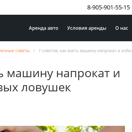
8-905-901-55-15
Аренда авто
Условия аренды
О нас
лезные советы
/
7 советов, как взять машину напрокат и изб
ть машину напрокат и
вых ловушек