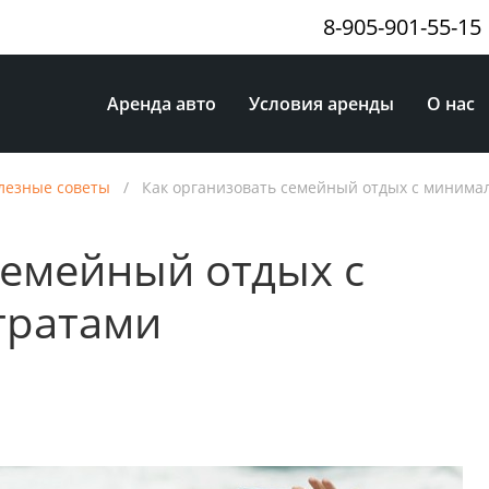
8-905-901-55-15
Аренда авто
Условия аренды
О нас
лезные советы
/
Как организовать семейный отдых с минима
семейный отдых с
тратами